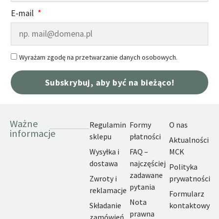
E-mail
Wyrażam zgodę na przetwarzanie danych osobowych.
Subskrybuj, aby być na bieżąco!
Ważne
Regulamin
Formy
O nas
informacje
sklepu
płatności
Aktualności
Wysyłka i
FAQ –
MCK
dostawa
najczęściej
Polityka
zadawane
Zwroty i
prywatności
pytania
reklamacje
Formularz
Nota
Składanie
kontaktowy
prawna
zamówień