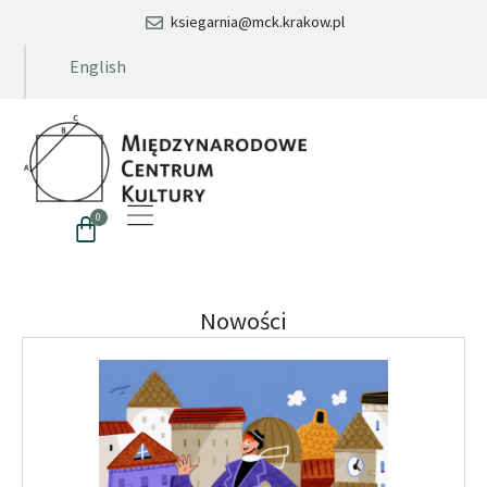
ksiegarnia@mck.krakow.pl
English
0
Nowości