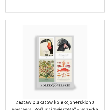
Zestaw plakatów kolekcjonerskich z
wystawy „Rośliny i zwierzęta” – wysyłka