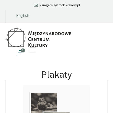
ksiegarnia@mck.krakow.pl
English
0
Plakaty