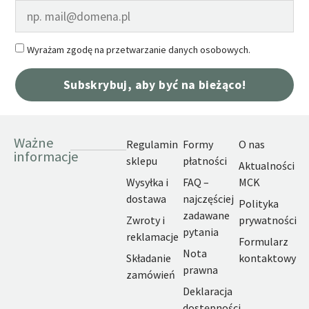
Wyrażam zgodę na przetwarzanie danych osobowych.
Subskrybuj, aby być na bieżąco!
Ważne
Regulamin
Formy
O nas
informacje
sklepu
płatności
Aktualności
Wysyłka i
FAQ –
MCK
dostawa
najczęściej
Polityka
zadawane
Zwroty i
prywatności
pytania
reklamacje
Formularz
Nota
Składanie
kontaktowy
prawna
zamówień
Deklaracja
dostępności