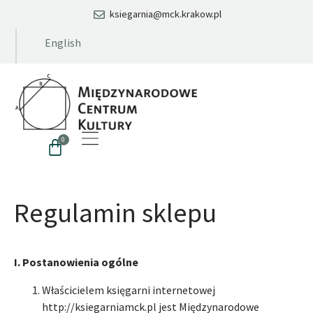
ksiegarnia@mck.krakow.pl
English
0
Regulamin sklepu
I. Postanowienia ogólne
Właścicielem księgarni internetowej
http://ksiegarniamck.pl jest Międzynarodowe