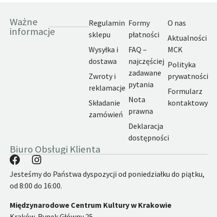
Ważne
Regulamin
Formy
O nas
informacje
sklepu
płatności
Aktualności
Wysyłka i
FAQ –
MCK
dostawa
najczęściej
Polityka
zadawane
Zwroty i
prywatności
pytania
reklamacje
Formularz
Nota
Składanie
kontaktowy
prawna
zamówień
Deklaracja
dostępności
Biuro Obsługi Klienta
Jesteśmy do Państwa dyspozycji od poniedziałku do piątku,
od 8:00 do 16:00.
Międzynarodowe Centrum Kultury w Krakowie
Kraków, Rynek Główny 25