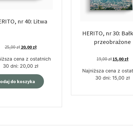
RITO, nr 40: Litwa
HERITO, nr 30: Bał
przeobrażone
25,00
zł
20,00
zł
iższa cena z ostatnich
19,00
zł
15,00
zł
30 dni:
20,00
zł
Najniższa cena z osta
30 dni:
15,00
zł
odaj do koszyka