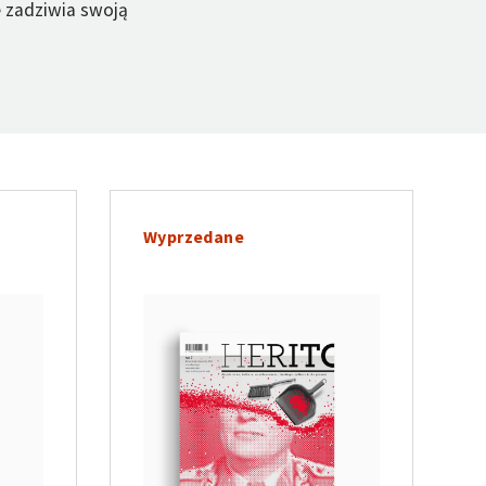
e zadziwia swoją
Wyprzedane