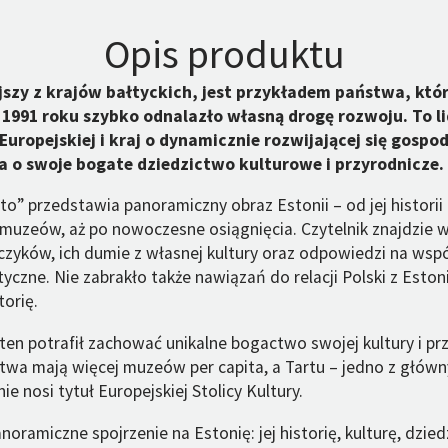
Opis produktu
jszy z krajów bałtyckich, jest przykładem państwa, któ
 1991 roku szybko odnalazło własną drogę rozwoju. To l
Europejskiej i kraj o dynamicznie rozwijającej się gospo
 o swoje bogate dziedzictwo kulturowe i przyrodnicze.
” przedstawia panoramiczny obraz Estonii – od jej historii i
 muzeów, aż po nowoczesne osiągnięcia. Czytelnik znajdzie 
zyków, ich dumie z własnej kultury oraz odpowiedzi na wsp
czne. Nie zabrakło także nawiązań do relacji Polski z Eston
torię.
ten potrafił zachować unikalne bogactwo swojej kultury i pr
twa mają więcej muzeów per capita, a Tartu – jedno z główn
e nosi tytuł Europejskiej Stolicy Kultury.
oramiczne spojrzenie na Estonię: jej historię, kulturę, dzied