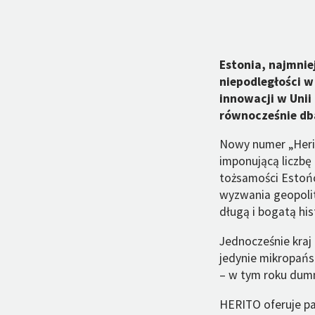
Estonia, najmnie
niepodległości w
innowacji w Unii 
równocześnie dba
Nowy numer „Herito
imponującą liczbę
tożsamości Estońc
wyzwania geopolity
długą i bogatą his
Jednocześnie kraj 
jedynie mikropańs
– w tym roku dumni
HERITO oferuje pan