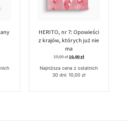
kany
HERITO, nr 7: Opowieści
z krajów, których już nie
ma
19,00
zł
10,00
zł
tnich
Najniższa cena z ostatnich
30 dni:
10,00
zł