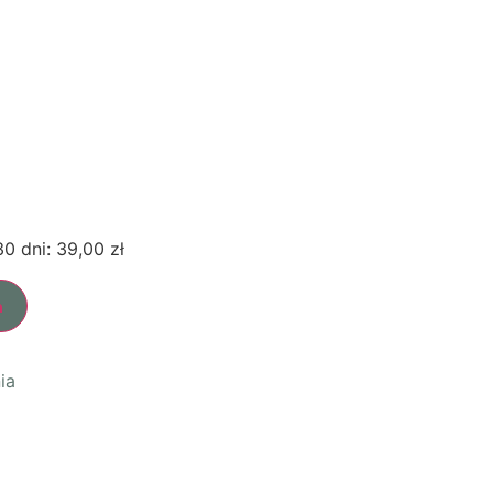
30 dni:
39,00
zł
a
ia