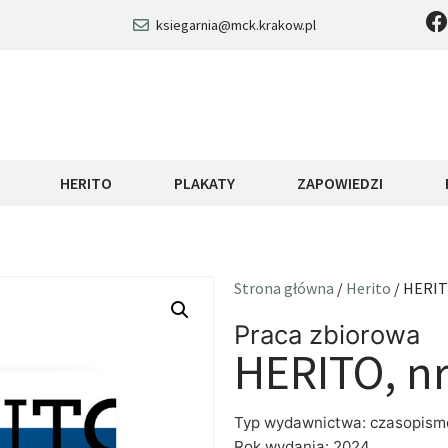
ksiegarnia@mck.krakow.pl
HERITO
PLAKATY
ZAPOWIEDZI
Strona główna
/
Herito
/ HERITO
Praca zbiorowa
HERITO, nr
Typ wydawnictwa: czasopism
Rok wydania: 2024