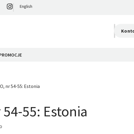
English
Kont
S
0,
PROMOCJE
, nr 54-55: Estonia
 54-55: Estonia
o