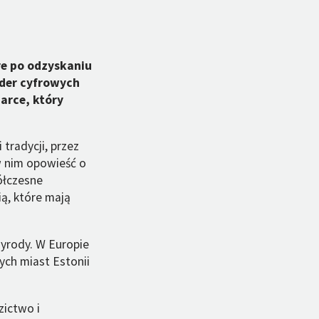
re po odzyskaniu
ider cyfrowych
darce, który
 tradycji, przez
w nim opowieść o
ółczesne
ią, które mają
zyrody. W Europie
ych miast Estonii
zictwo i