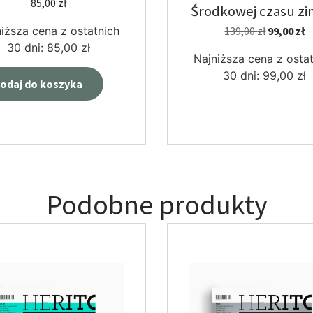
85,00
zł
Środkowej czasu zi
wojny
iższa cena z ostatnich
139,00
zł
99,00
zł
30 dni:
85,00
zł
Najniższa cena z osta
30 dni:
99,00
zł
odaj do koszyka
Podobne produkty