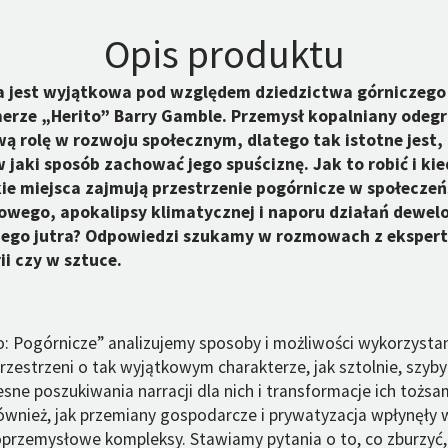
Opis produktu
 jest wyjątkowa pod względem dziedzictwa górniczego 
rze „Herito” Barry Gamble. Przemysł kopalniany odegr
ą rolę w rozwoju społecznym, dlatego tak istotne jest, 
w jaki sposób zachować jego spuściznę. Jak to robić i ki
e miejsca zajmują przestrzenie pogórnicze w społeczeń
owego, apokalipsy klimatycznej i naporu działań dewel
nego jutra? Odpowiedzi szukamy w rozmowach z ekspert
rii czy w sztuce.
: Pogórnicze” analizujemy sposoby i możliwości wykorzystan
rzestrzeni o tak wyjątkowym charakterze, jak sztolnie, szyby
ne poszukiwania narracji dla nich i transformacje ich tożsa
ównież, jak przemiany gospodarcze i prywatyzacja wpłynęły 
przemysłowe kompleksy. Stawiamy pytania o to, co zburzyć,