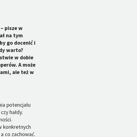
– pisze w
ał na tym
by go docenić i
edy warto?
stwie w dobie
operów. A może
ami, ale też w
ia potencjału
 czy hałdy.
mości.
w konkretnych
 a co zachować.