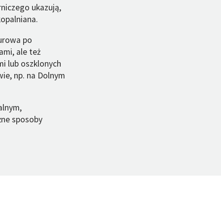
niczego ukazują,
kopalniana.
urowa po
ami, ale też
i lub oszklonych
wie, np. na Dolnym
alnym,
żne sposoby
…