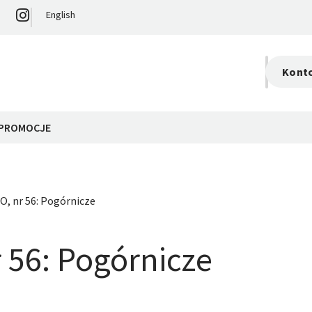
English
Kont
S
0,
PROMOCJE
O, nr 56: Pogórnicze
 56: Pogórnicze