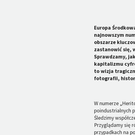
Europa Środkowa
najnowszym nume
obszarze kluczow
zastanowić się, 
Sprawdzamy, jaki
kapitalizmu cyfr
to wizja tragicz
fotografii, histo
W numerze „Herito
poindustrialnych p
Śledzimy współczes
Przyglądamy się r
przypadkach na po