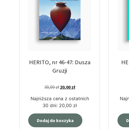
HERITO, nr 46-47: Dusza
HE
Gruzji
30,00
zł
20,00
zł
Najniższa cena z ostatnich
Najn
30 dni:
20,00
zł
Dodaj do koszyka
D