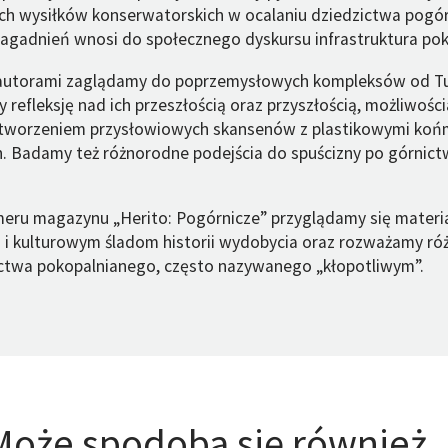
ch wysiłków konserwatorskich w ocalaniu dziedzictwa pogór
i zagadnień wnosi do społecznego dyskursu infrastruktura po
autorami zaglądamy do poprzemysłowych kompleksów od T
 refleksję nad ich przeszłością oraz przyszłością, możliwości
 tworzeniem przysłowiowych skansenów z plastikowymi końm
h. Badamy też różnorodne podejścia do spuścizny po górnict
eru magazynu „Herito: Pogórnicze” przyglądamy się materi
 i kulturowym śladom historii wydobycia oraz rozważamy ró
ctwa pokopalnianego, często nazywanego „kłopotliwym”.
Może spodoba się również