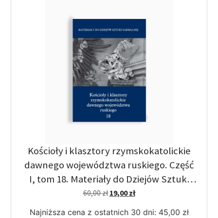
Kościoły i klasztory rzymskokatolickie
dawnego województwa ruskiego. Część
I, tom 18. Materiały do Dziejów Sztuki
Sakralnej.
60,00
zł
19,00
zł
Najniższa cena z ostatnich 30 dni:
45,00
zł