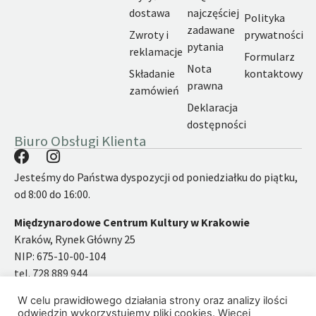
dostawa
najczęściej
Polityka
zadawane
Zwroty i
prywatności
pytania
reklamacje
Formularz
Nota
Składanie
kontaktowy
prawna
zamówień
Deklaracja
dostępności
Biuro Obsługi Klienta
Jesteśmy do Państwa dyspozycji od poniedziałku do piątku,
od 8:00 do 16:00.
Międzynarodowe Centrum Kultury w Krakowie
Kraków, Rynek Główny 25
NIP: 675-10-00-104
tel. 728 889 944
email:
ksiegarnia@mck.krakow.pl
W celu prawidłowego działania strony oraz analizy ilości
odwiedzin wykorzystujemy pliki cookies. Więcej