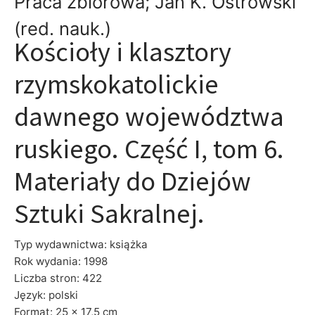
Praca zbiorowa; Jan K. Ostrowski
(red. nauk.)
Kościoły i klasztory
rzymskokatolickie
dawnego województwa
ruskiego. Część I, tom 6.
Materiały do Dziejów
Sztuki Sakralnej.
Typ wydawnictwa: książka
Rok wydania: 1998
Liczba stron: 422
Język: polski
Format: 25 x 17,5 cm