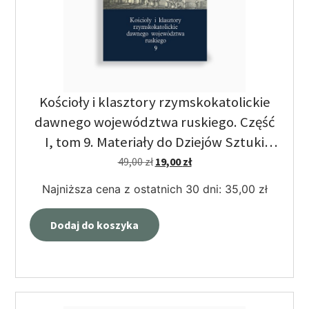
Kościoły i klasztory rzymskokatolickie
dawnego województwa ruskiego. Część
I, tom 9. Materiały do Dziejów Sztuki
Sakralnej.
49,00
zł
19,00
zł
Najniższa cena z ostatnich 30 dni:
35,00
zł
Dodaj do koszyka