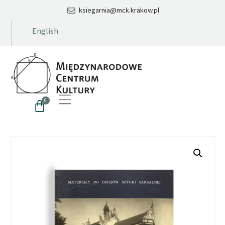
ksiegarnia@mck.krakow.pl
English
0