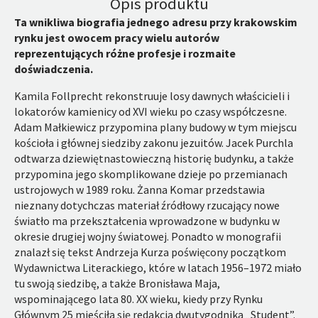
Opis produktu
Ta wnikliwa biografia jednego adresu przy krakowskim
rynku jest owocem pracy wielu autorów
reprezentujących różne profesje i rozmaite
doświadczenia.
Kamila Follprecht rekonstruuje losy dawnych właścicieli i
lokatorów kamienicy od XVI wieku po czasy współczesne.
Adam Małkiewicz przypomina plany budowy w tym miejscu
kościoła i głównej siedziby zakonu jezuitów. Jacek Purchla
odtwarza dziewiętnastowieczną historię budynku, a także
przypomina jego skomplikowane dzieje po przemianach
ustrojowych w 1989 roku. Żanna Komar przedstawia
nieznany dotychczas materiał źródłowy rzucający nowe
światło ma przekształcenia wprowadzone w budynku w
okresie drugiej wojny światowej. Ponadto w monografii
znalazł się tekst Andrzeja Kurza poświęcony początkom
Wydawnictwa Literackiego, które w latach 1956–1972 miało
tu swoją siedzibę, a także Bronisława Maja,
wspominającego lata 80. XX wieku, kiedy przy Rynku
Głównym 25 mieściła się redakcja dwutygodnika „Student”.