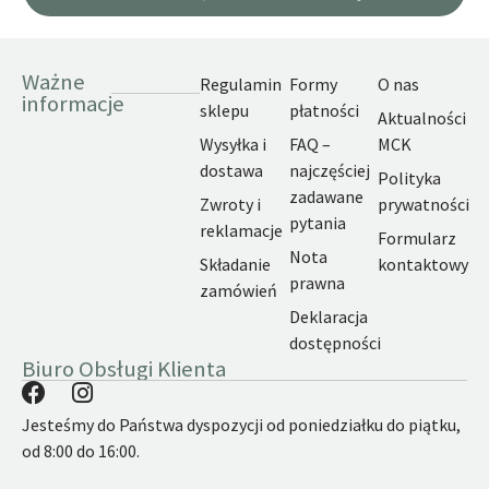
Ważne
Regulamin
Formy
O nas
informacje
sklepu
płatności
Aktualności
Wysyłka i
FAQ –
MCK
dostawa
najczęściej
Polityka
zadawane
Zwroty i
prywatności
pytania
reklamacje
Formularz
Nota
Składanie
kontaktowy
prawna
zamówień
Deklaracja
dostępności
Biuro Obsługi Klienta
Jesteśmy do Państwa dyspozycji od poniedziałku do piątku,
od 8:00 do 16:00.