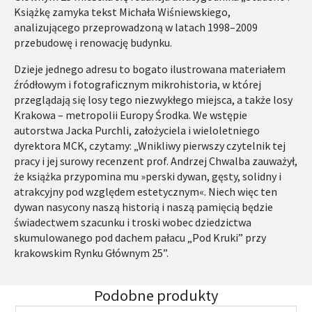
Książkę zamyka tekst Michała Wiśniewskiego,
analizującego przeprowadzoną w latach 1998–2009
przebudowę i renowację budynku.
Dzieje jednego adresu to bogato ilustrowana materiałem
źródłowym i fotograficznym mikrohistoria, w której
przeglądają się losy tego niezwykłego miejsca, a także losy
Krakowa – metropolii Europy Środka. We wstępie
autorstwa Jacka Purchli, założyciela i wieloletniego
dyrektora MCK, czytamy: „Wnikliwy pierwszy czytelnik tej
pracy i jej surowy recenzent prof. Andrzej Chwalba zauważył,
że książka przypomina mu »perski dywan, gęsty, solidny i
atrakcyjny pod względem estetycznym«. Niech więc ten
dywan nasycony naszą historią i naszą pamięcią będzie
świadectwem szacunku i troski wobec dziedzictwa
skumulowanego pod dachem pałacu „Pod Kruki” przy
krakowskim Rynku Głównym 25”.
Podobne produkty