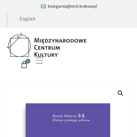
ksiegarnia@mck.krakow.pl
English
0