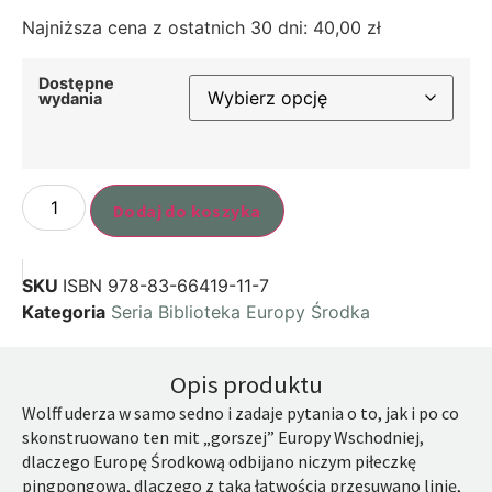
Najniższa cena z ostatnich 30 dni:
40,00
zł
Dostępne
wydania
Dodaj do koszyka
SKU
ISBN 978-83-66419-11-7
Kategoria
Seria Biblioteka Europy Środka
Opis produktu
Wolff uderza w samo sedno i zadaje pytania o to, jak i po co
skonstruowano ten mit „gorszej” Europy Wschodniej,
dlaczego Europę Środkową odbijano niczym piłeczkę
pingpongową, dlaczego z taką łatwością przesuwano linię,