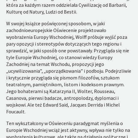
która za każdym razem oddzielała Cywilizację od Barbarii,
Kulturę od Natury, Ludzi od Bestii.
W swojej książce poświęconej sposobom, w jaki
zachodnioeuropejskie Oświecenie projektowało
wyobrażenia Europy Wschodniej, Wolff próbuje wyjść poza
pary opozycji i stereotypów dotyczących tego regionu i
sprawdzić, w jaki sposób one powstawały. Przygląda się nie
tyle Europie Wschodniej, co stanowi wiedzy Europy
Zachodniej na temat Wschodu, propozycji jego
„ucywilizowania”, „uporządkowania” i podboju. Podejrzliwie
i krytycznie przygląda się pismom filozofów, sztukom
teatralnym, pamiętnikom, listom i kodeksom prawnym.
Jego bohaterami są Katarzyna II, Wolter, Rousseau,
Casanova, pierwsi badacze, antropolodzy, dyplomaci i
wojskowi. Ale też Edward Said, Jacques Derrida i Michel
Foucault.
Ten wykształcony w Oświeceniu paradygmat myślenia o
Europie Wschodniej wciąż jest aktywny, wpływa nie tylko na
wyobrażenia kulturowe, ale także na działania polityczne i