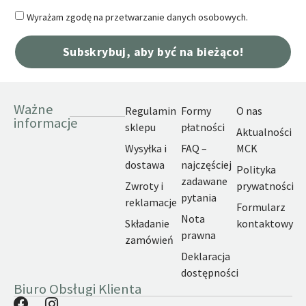
Wyrażam zgodę na przetwarzanie danych osobowych.
Subskrybuj, aby być na bieżąco!
Ważne
Regulamin
Formy
O nas
informacje
sklepu
płatności
Aktualności
Wysyłka i
FAQ –
MCK
dostawa
najczęściej
Polityka
zadawane
Zwroty i
prywatności
pytania
reklamacje
Formularz
Nota
Składanie
kontaktowy
prawna
zamówień
Deklaracja
dostępności
Biuro Obsługi Klienta