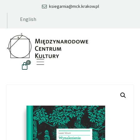
ksiegarnia@mck.krakow.pl
English
0