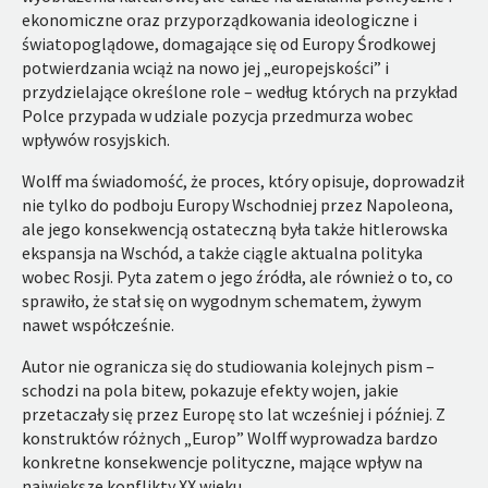
ekonomiczne oraz przyporządkowania ideologiczne i
światopoglądowe, domagające się od Europy Środkowej
potwierdzania wciąż na nowo jej „europejskości” i
przydzielające określone role – według których na przykład
Polce przypada w udziale pozycja przedmurza wobec
wpływów rosyjskich.
Wolff ma świadomość, że proces, który opisuje, doprowadził
nie tylko do podboju Europy Wschodniej przez Napoleona,
ale jego konsekwencją ostateczną była także hitlerowska
ekspansja na Wschód, a także ciągle aktualna polityka
wobec Rosji. Pyta zatem o jego źródła, ale również o to, co
sprawiło, że stał się on wygodnym schematem, żywym
nawet współcześnie.
Autor nie ogranicza się do studiowania kolejnych pism –
schodzi na pola bitew, pokazuje efekty wojen, jakie
przetaczały się przez Europę sto lat wcześniej i później. Z
konstruktów różnych „Europ” Wolff wyprowadza bardzo
konkretne konsekwencje polityczne, mające wpływ na
największe konflikty XX wieku.