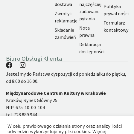
dostawa
najczęściej
Polityka
zadawane
Zwroty i
prywatności
pytania
reklamacje
Formularz
Nota
Składanie
kontaktowy
prawna
zamówień
Deklaracja
dostępności
Biuro Obsługi Klienta
Jesteśmy do Państwa dyspozycji od poniedziałku do piątku,
od 8:00 do 16:00.
Międzynarodowe Centrum Kultury w Krakowie
Kraków, Rynek Główny 25
NIP: 675-10-00-104
tel. 728 889 944
email:
ksiegarnia@mck.krakow.pl
W celu prawidłowego działania strony oraz analizy ilości
odwiedzin wykorzystujemy pliki cookies. Więcej