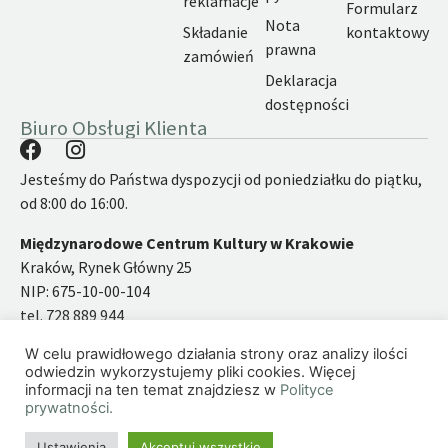
reklamacje
Formularz
Nota
Składanie
kontaktowy
prawna
zamówień
Deklaracja
dostępności
Biuro Obsługi Klienta
Jesteśmy do Państwa dyspozycji od poniedziałku do piątku,
od 8:00 do 16:00.
Międzynarodowe Centrum Kultury w Krakowie
Kraków, Rynek Główny 25
NIP: 675-10-00-104
tel. 728 889 944
email:
ksiegarnia@mck.krakow.pl
W celu prawidłowego działania strony oraz analizy ilości
odwiedzin wykorzystujemy pliki cookies. Więcej
informacji na ten temat znajdziesz w
Polityce
prywatności.
©2026 | Międzynarodowe Centrum Kultury
Strona pod troskliwymi skrzydłami
simply yourself
Ustawienia
Akceptuj wszystkie