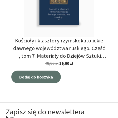
Kościoły i klasztory rzymskokatolickie
dawnego województwa ruskiego. Część
I, tom 7. Materiały do Dziejów Sztuki
Sakralnej.
49,00
zł
19,00
zł
Dodaj do koszyka
Zapisz się do newslettera
Imię