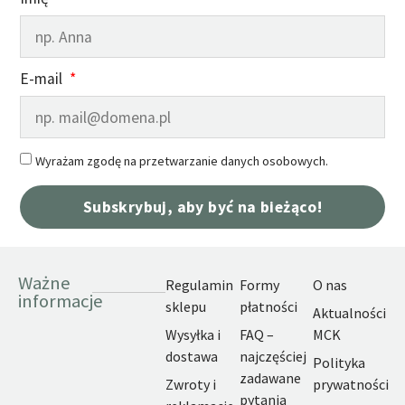
E-mail
Wyrażam zgodę na przetwarzanie danych osobowych.
Subskrybuj, aby być na bieżąco!
Ważne
Regulamin
Formy
O nas
informacje
sklepu
płatności
Aktualności
Wysyłka i
FAQ –
MCK
dostawa
najczęściej
Polityka
zadawane
Zwroty i
prywatności
pytania