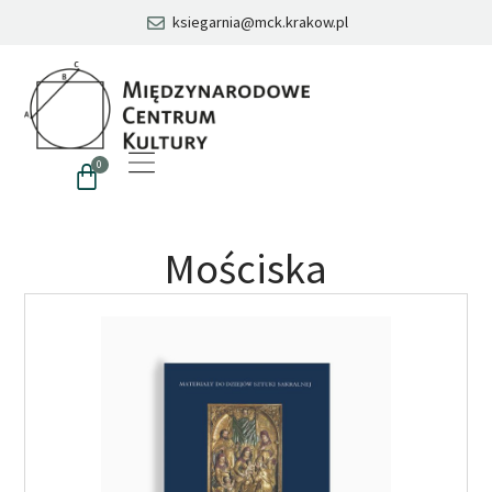
ksiegarnia@mck.krakow.pl
0
Mościska