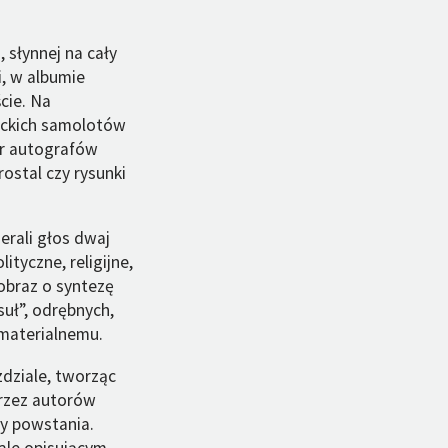
 słynnej na cały
, w albumie
cie. Na
ieckich samolotów
ór autografów
ostal czy rysunki
erali głos dwaj
ityczne, religijne,
 obraz o syntezę
suł”, odrębnych,
materialnemu.
dziale, tworząc
przez autorów
ty powstania.
ale opisującym