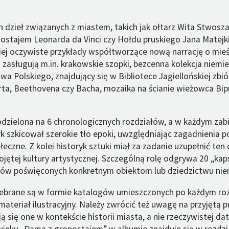
 dzieł związanych z miastem, takich jak ołtarz Wita Stwosza,
ostajem Leonarda da Vinci czy Hołdu pruskiego Jana Matejki
niej oczywiste przykłady współtworzące nową narrację o mieś
zasługują m.in. krakowskie szopki, bezcenna kolekcja niem
a Polskiego, znajdujący się w Bibliotece Jagiellońskiej zbi
a, Beethovena czy Bacha, mozaika na ścianie wieżowca Bipr
odzielona na 6 chronologicznych rozdziałów, a w każdym zabi
ryk szkicował szerokie tło epoki, uwzględniając zagadnienia pol
eczne. Z kolei historyk sztuki miał za zadanie uzupełnić ten
jętej kultury artystycznej. Szczególną rolę odgrywa 20 „kap
tów poświęconych konkretnym obiektom lub dziedzictwu nie
ebrane są w formie katalogów umieszczonych po każdym roz
ateriał ilustracyjny. Należy zwrócić też uwagę na przyjętą 
ją się one w kontekście historii miasta, a nie rzeczywistej da
ieku „Dama z gronostajem” w albumie znajduje się w rozdzi