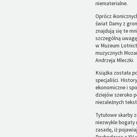
niematerialne.
Oprócz ikonicznych
świat Damy z gron
znajdują się te m
szczególną uwagę 
w Muzeum Lotnictw
muzycznych Mozart
Andrzeja Mleczki.
Książka została p
specjaliści. Histo
ekonomiczne i społ
dziejów szeroko po
niezależnych teks
Tytułowe skarby z
niezwykle bogaty m
zasadę, iż pojawia
Pochodząca z XV w