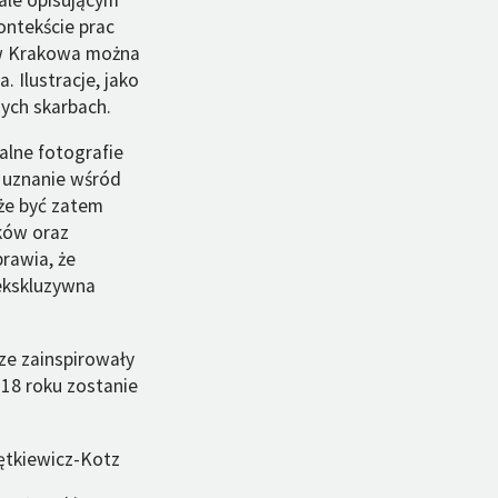
ontekście prac
ów Krakowa można
. Ilustracje, jako
zych skarbach.
alne fotografie
a uznanie wśród
że być zatem
aków oraz
rawia, że
 ekskluzywna
ze zainspirowały
18 roku zostanie
ętkiewicz-Kotz