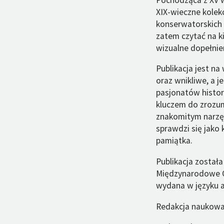
XIX-wieczne kolek
konserwatorskich
zatem czytać na ki
wizualne dopełnie
Publikacja jest n
oraz wnikliwe, a 
pasjonatów histor
kluczem do zrozum
znakomitym narzę
sprawdzi się jako 
pamiątka.
Publikacja został
Międzynarodowe Ce
wydana w języku a
Redakcja naukowa 