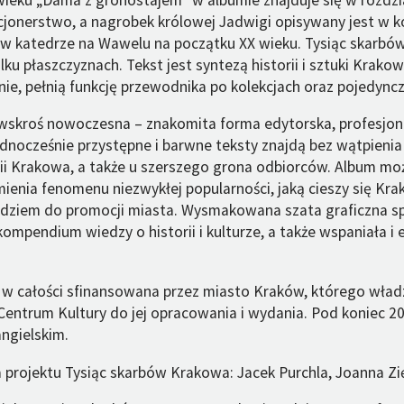
cjonerstwo, a nagrobek królowej Jadwigi opisywany jest w k
 w katedrze na Wawelu na początku XX wieku. Tysiąc skarb
lku płaszczyznach. Tekst jest syntezą historii i sztuki Krakowa
nie, pełnią funkcję przewodnika po kolekcjach oraz pojedync
a wskroś nowoczesna – znakomita forma edytorska, profesjon
jednocześnie przystępne i barwne teksty znajdą bez wątpieni
ii Krakowa, a także u szerszego grona odbiorców. Album mo
ienia fenomenu niezwykłej popularności, jaką cieszy się Kr
dziem do promocji miasta. Wysmakowana szata graficzna sp
kompendium wiedzy o historii i kulturze, a także wspaniała i
a w całości sfinansowana przez miasto Kraków, którego wład
ntrum Kultury do jej opracowania i wydania. Pod koniec 20
ngielskim.
projektu Tysiąc skarbów Krakowa: Jacek Purchla, Joanna Zi