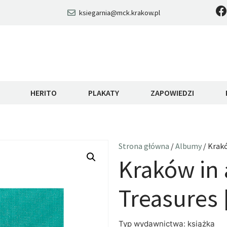
ksiegarnia@mck.krakow.pl
HERITO
PLAKATY
ZAPOWIEDZI
Strona główna
/
Albumy
/ Krak
Kraków in
Treasures 
Typ wydawnictwa: książka