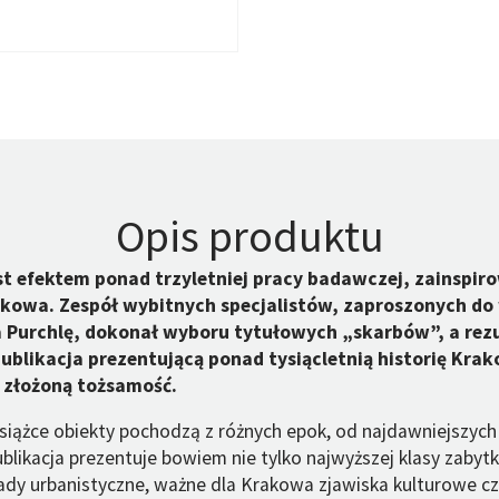
Opis produktu
 efektem ponad trzyletniej pracy badawczej, zainspir
akowa. Zespół wybitnych specjalistów, zaproszonych do
a Purchlę, dokonał wyboru tytułowych „skarbów”, a rez
ublikacja prezentującą ponad tysiącletnią historię Kra
 złożoną tożsamość.
iążce obiekty pochodzą z różnych epok, od najdawniejszyc
likacja prezentuje bowiem nie tylko najwyższej klasy zabytki
ady urbanistyczne, ważne dla Krakowa zjawiska kulturowe c