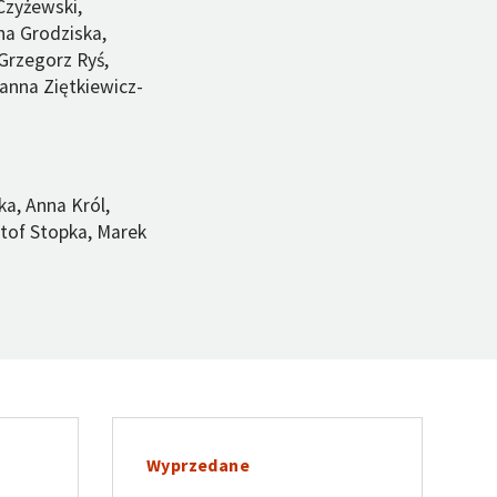
Czyżewski,
na Grodziska,
Grzegorz Ryś,
anna Ziętkiewicz-
ka, Anna Król,
tof Stopka, Marek
Wyprzedane