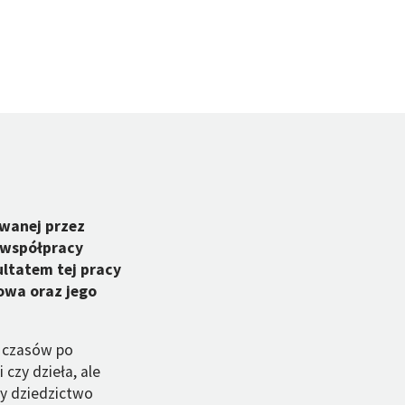
owanej przez
 współpracy
ultatem tej pracy
kowa oraz jego
h czasów po
 czy dzieła, ale
zy dziedzictwo