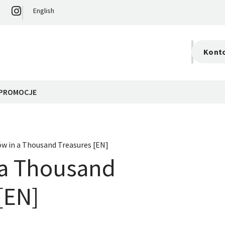
English
Kont
S
0,
PROMOCJE
ów in a Thousand Treasures [EN]
 a Thousand
[EN]