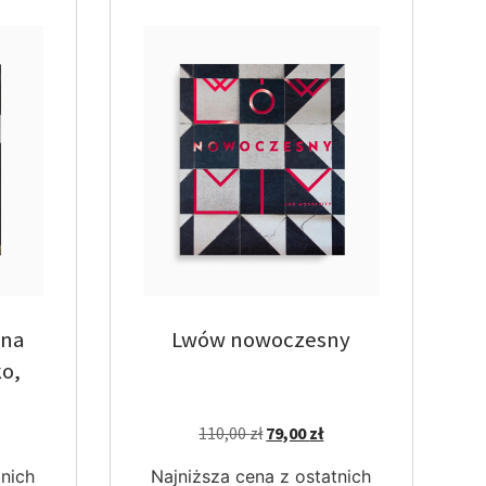
 na
Lwów nowoczesny
ko,
110,00
zł
79,00
zł
tnich
Najniższa cena z ostatnich