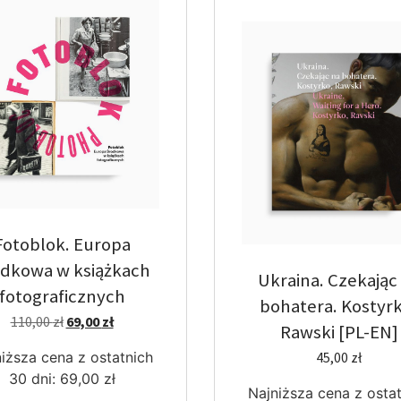
Fotoblok. Europa
dkowa w książkach
Ukraina. Czekając
fotograficznych
bohatera. Kostyr
110,00
zł
69,00
zł
Rawski [PL-EN]
iższa cena z ostatnich
45,00
zł
30 dni:
69,00
zł
Najniższa cena z osta