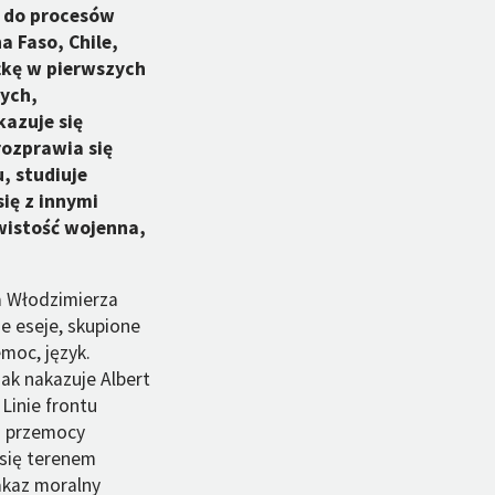
ga do procesów
a Faso, Chile,
żkę w pierwszych
nych,
kazuje się
rozprawia się
, studiuje
się z innymi
wistość wojenna,
ia Włodzimierza
e eseje, skupione
emoc, język.
jak nakazuje Albert
Linie frontu
la przemocy
 się terenem
akaz moralny