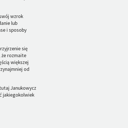
 swój wzrok
danie lub
nse i sposoby
rzyjrzenie się
, że rozmaite
ęścią większej
przynajmniej od
 tutaj Janukowycz
ść jakiegokolwiek