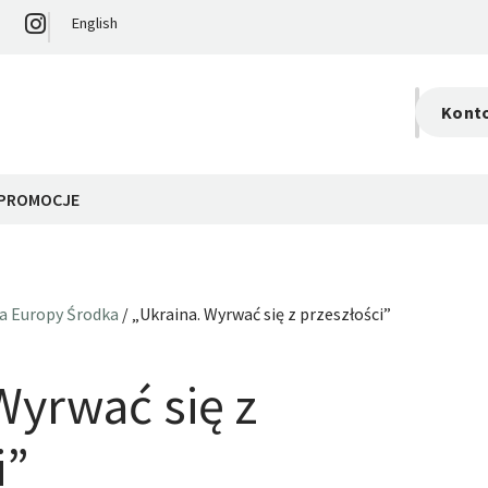
English
Kont
S
0,
PROMOCJE
ka Europy Środka
/ „Ukraina. Wyrwać się z przeszłości”
Wyrwać się z
i”