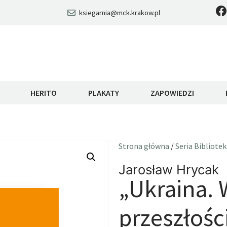
ksiegarnia@mck.krakow.pl
HERITO
PLAKATY
ZAPOWIEDZI
Strona główna
/
Seria Bibliote
Jarosław Hrycak
„Ukraina. 
przeszłośc