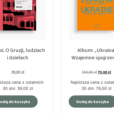
isi. O Gruzji, ludziach
Album: „Ukraina
i dziełach
Wzajemne spojrzen
39,00
zł
150,00
zł
79,00
zł
iższa cena z ostatnich
Najniższa cena z osta
30 dni:
39,00
zł
30 dni:
79,00
zł
odaj do koszyka
Dodaj do koszyka