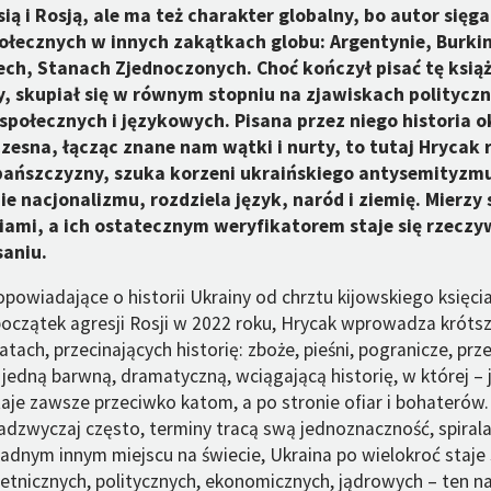
sią i Rosją, ale ma też charakter globalny, bo autor się
połecznych w innych zakątkach globu: Argentynie, Burkin
ch, Stanach Zjednoczonych. Choć kończył pisać tę ksią
, skupiał się w równym stopniu na zjawiskach politycz
połecznych i językowych. Pisana przez niego historia o
esna, łącząc znane nam wątki i nurty, to tutaj Hrycak 
ańszczyzny, szuka korzeni ukraińskiego antysemityzmu
e nacjonalizmu, rozdziela język, naród i ziemię. Mierzy 
iami, a ich ostatecznym weryfikatorem staje się rzeczy
saniu.
opowiadające o historii Ukrainy od chrztu kijowskiego księc
początek agresji Rosji w 2022 roku, Hrycak wprowadza krótsz
ach, przecinających historię: zboże, pieśni, pogranicze, prz
 jedną barwną, dramatyczną, wciągającą historię, w której – 
je zawsze przeciwko katom, a po stronie ofiar i bohaterów. 
 nadzwyczaj często, terminy tracą swą jednoznaczność, spira
żadnym innym miejscu na świecie, Ukraina po wielokroć staje
tnicznych, politycznych, ekonomicznych, jądrowych – ten n