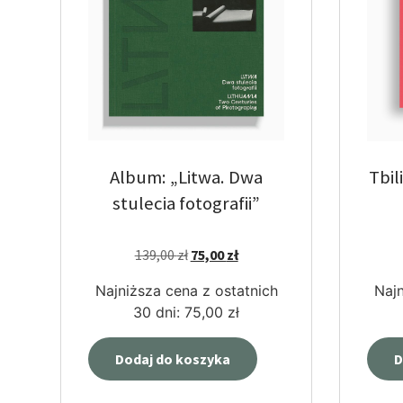
Album: „Litwa. Dwa
Tbil
stulecia fotografii”
139,00
zł
75,00
zł
Najniższa cena z ostatnich
Najn
30 dni:
75,00
zł
Dodaj do koszyka
D