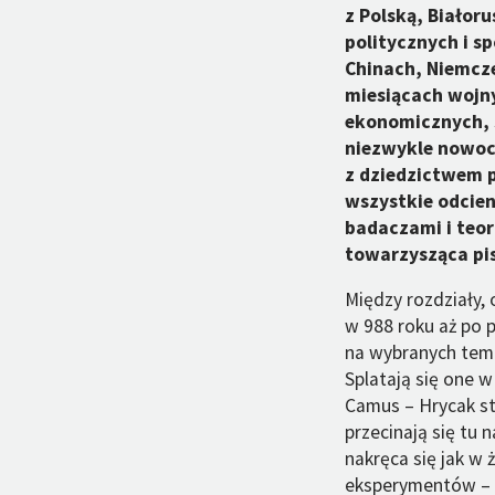
z Polską, Białoru
politycznych i s
Chinach, Niemcze
miesiącach wojny
ekonomicznych, s
niezwykle nowocz
z dziedzictwem p
wszystkie odcieni
badaczami i teor
towarzysząca pi
Między rozdziały, 
w 988 roku aż po 
na wybranych temat
Splatają się one w
Camus – Hrycak sta
przecinają się tu
nakręca się jak w 
eksperymentów – e