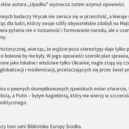
słów autora „Upadku” wyznacza zatem azymut opowieści.
innych badaczy Hrycak nie zwraca się w przeszłość, a kieruje
sząc dla ludzi, którzy swoje szlify obywatelskie zdobyli na Maj
wia pytania nie o tożsamość i formowanie narodu, ale o sza
ny.
historycznej, wierząc, że wyjście poza stereotypy daje tylko p
o bolesne by nie były. W jego opowieści szeroki plan sprawia
ane jako lokalne i właściwe tylko Ukrainie, nagle stają się cz
globalizacji i modernizacji, przetaczających się przez świat 
która o pewnych skomplikowanych zjawiskach mówi otwarcie,
listą, a Putin – byłym kagiebistą, który nie wierzy w szczero
olitycznego.
zy tom serii Biblioteka Europy Środka.