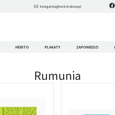
ksiegarnia@mck.krakow.pl
HERITO
PLAKATY
ZAPOWIEDZI
Rumunia